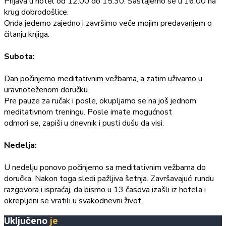
Prijava u hotel od 12:00 do 15:30. Sastajemo se u 16:00 na
krug dobrodošlice.
Onda jedemo zajedno i završimo veče mojim predavanjem o
čitanju knjiga.
Subota:
Dan počinjemo meditativnim vežbama, a zatim uživamo u
uravnoteženom doručku.
Pre pauze za ručak i posle, okupljamo se na još jednom
meditativnom treningu. Posle imate mogućnost
odmori se, zapiši u dnevnik i pusti dušu da visi.
Nedelja:
U nedelju ponovo počinjemo sa meditativnim vežbama do
doručka. Nakon toga sledi pažljiva šetnja. Završavajući rundu
razgovora i ispraćaj, da bismo u 13 časova izašli iz hotela i
okrepljeni se vratili u svakodnevni život.
Uključeno
je