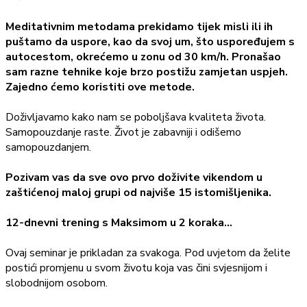
Meditativnim metodama prekidamo tijek misli ili ih
puštamo da uspore, kao da svoj um, što uspoređujem s
autocestom, okrećemo u zonu od 30 km/h. Pronašao
sam razne tehnike koje brzo postižu zamjetan uspjeh.
Zajedno ćemo koristiti ove metode.
Doživljavamo kako nam se poboljšava kvaliteta života.
Samopouzdanje raste. Život je zabavniji i odišemo
samopouzdanjem.
Pozivam vas da sve ovo prvo doživite vikendom u
zaštićenoj maloj grupi od najviše 15 istomišljenika.
12-dnevni trening s Maksimom u 2 koraka...
Ovaj seminar je prikladan za svakoga. Pod uvjetom da želite
postići promjenu u svom životu koja vas čini svjesnijom i
slobodnijom osobom.