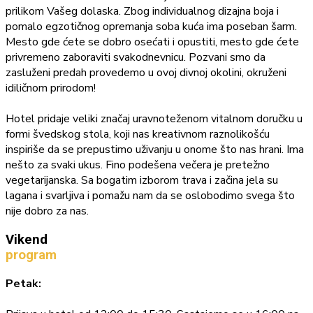
prilikom Vašeg dolaska. Zbog individualnog dizajna boja i
pomalo egzotičnog opremanja soba kuća ima poseban šarm.
Mesto gde ćete se dobro osećati i opustiti, mesto gde ćete
privremeno zaboraviti svakodnevnicu. Pozvani smo da
zasluženi predah provedemo u ovoj divnoj okolini, okruženi
idiličnom prirodom!
Hotel pridaje veliki značaj uravnoteženom vitalnom doručku u
formi švedskog stola, koji nas kreativnom raznolikošću
inspiriše da se prepustimo uživanju u onome što nas hrani. Ima
nešto za svaki ukus. Fino podešena večera je pretežno
vegetarijanska. Sa bogatim izborom trava i začina jela su
lagana i svarljiva i pomažu nam da se oslobodimo svega što
nije dobro za nas.
Vikend
program
Petak: