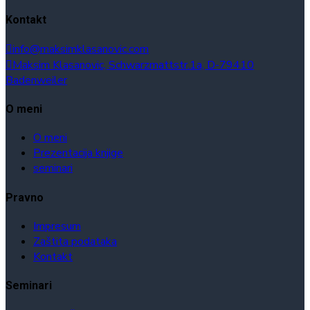
Kontakt
info@maksimklasanovic.com
Maksim Klasanovic, Schwarzmattstr.1a, D-79410
Badenweiler
O meni
O meni
Prezentacija knjige
seminari
Pravno
Impresum
Zaštita podataka
Kontakt
Seminari