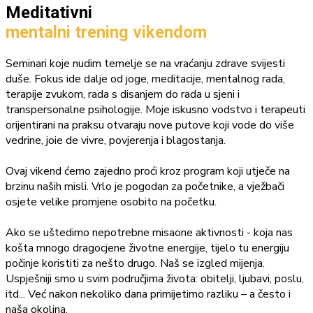
Meditativni
mentalni trening vikendom
Seminari koje nudim temelje se na vraćanju zdrave svijesti
duše. Fokus ide dalje od joge, meditacije, mentalnog rada,
terapije zvukom, rada s disanjem do rada u sjeni i
transpersonalne psihologije. Moje iskusno vodstvo i terapeuti
orijentirani na praksu otvaraju nove putove koji vode do više
vedrine, joie de vivre, povjerenja i blagostanja.
Ovaj vikend ćemo zajedno proći kroz program koji utječe na
brzinu naših misli. Vrlo je pogodan za početnike, a vježbači
osjete velike promjene osobito na početku.
Ako se uštedimo nepotrebne misaone aktivnosti - koja nas
košta mnogo dragocjene životne energije, tijelo tu energiju
počinje koristiti za nešto drugo. Naš se izgled mijenja.
Uspješniji smo u svim područjima života: obitelji, ljubavi, poslu,
itd... Već nakon nekoliko dana primijetimo razliku – a često i
naša okolina.