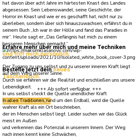
hat davon über acht Jahre im härtesten Knast des Landes
abgesessen. Sein Lebenswandel, seine Geschichte, der
Horror im Knast und wie er es geschafft hat, nicht nur zu
überleben, sondern über sich hinauszuwachsen, erfährst du in
seinem Buch „Ich war in der Hölle und fand das Paradies in
mir“. Heute sagt er:„Das Gefängnis hat mich zu einem
besseren Menschen gemacht.“
Erfahre mehr über mich und meine Techniken
und triff mich persönlich.
Der Zugang zu uns selbst und zu unserer inneren Kraft liegt
Bestelle jetzt dein
neues
auf dem Weg unserer Sinne.
Taschenbuch.
Durch sie erfahren wir die Realität und erschließen uns unsere
Lebendigkeit.
+++ Ab sofort verfügbar. +++
In uns selbst steckt die Quelle unendlicher Kraft
In allen Traditionen, rund um den Erdball, wird die Quelle
JETZT BESTELLEN
wahrer Kraft als ein Ort beschrieben,
der im Menschen selbst liegt. Leider suchen wir das Glück
meist im Außen
und verkennen das Potenzial in unserem Innern. Der Weg
nach innen kennt keine Schwächen,