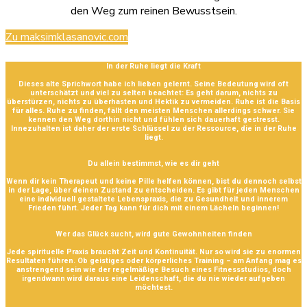
den Weg zum reinen Bewusstsein.
Zu maksimklasanovic.com
In der Ruhe liegt die Kraft
Dieses alte Sprichwort habe ich lieben gelernt. Seine Bedeutung wird oft
unterschätzt und viel zu selten beachtet: Es geht darum, nichts zu
überstürzen, nichts zu überhasten und Hektik zu vermeiden. Ruhe ist die Basis
für alles. Ruhe zu finden, fällt den meisten Menschen allerdings schwer. Sie
kennen den Weg dorthin nicht und fühlen sich dauerhaft gestresst.
Innezuhalten ist daher der erste Schlüssel zu der Ressource, die in der Ruhe
liegt.
Du allein bestimmst, wie es dir geht
Wenn dir kein Therapeut und keine Pille helfen können, bist du dennoch selbst
in der Lage, über deinen Zustand zu entscheiden. Es gibt für jeden Menschen
eine individuell gestaltete Lebenspraxis, die zu Gesundheit und innerem
Frieden führt. Jeder Tag kann für dich mit einem Lächeln beginnen!
Wer das Glück sucht, wird gute Gewohnheiten finden
Jede spirituelle Praxis braucht Zeit und Kontinuität. Nur so wird sie zu enormen
Resultaten führen. Ob geistiges oder körperliches Training – am Anfang mag es
anstrengend sein wie der regelmäßige Besuch eines Fitnessstudios, doch
irgendwann wird daraus eine Leidenschaft, die du nie wieder aufgeben
möchtest.