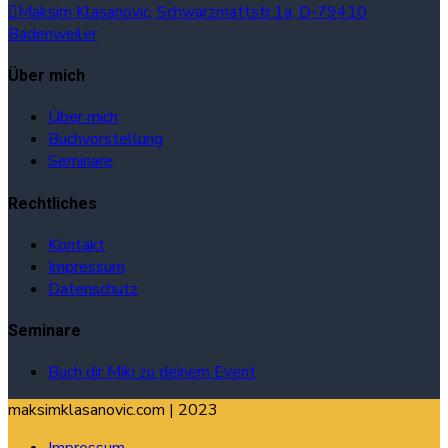
Maksim Klasanovic, Schwarzmattstr.1a, D-79410
Badenweiler
Über mich
Über mich
Buchvorstellung
Seminare
Rechtliches
Kontakt
Impressum
Datenschutz
Seminare
Buch dir Miki zu deinem Event
maksimklasanovic.com
|
2023