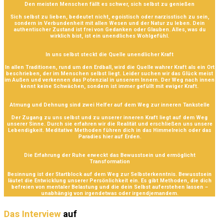
Den meisten Menschen fällt es schwer, sich selbst zu genießen
Sich selbst zu lieben, bedeutet nicht, egoistisch oder narzisstisch zu sein,
sondern in Verbundenheit mit allen Wesen und der Natur zu leben. Dein
authentischer Zustand ist frei von Gedanken oder Glauben. Alles, was du
wirklich bist, ist ein unendliches Wohlgefühl.
In uns selbst steckt die Quelle unendlicher Kraft
In allen Traditionen, rund um den Erdball, wird die Quelle wahrer Kraft als ein Ort
beschrieben, der im Menschen selbst liegt. Leider suchen wir das Glück meist
im Außen und verkennen das Potenzial in unserem Innern. Der Weg nach innen
kennt keine Schwächen, sondern ist immer gefüllt mit ewiger Kraft.
Atmung und Dehnung sind zwei Helfer auf dem Weg zur inneren Tankstelle
Der Zugang zu uns selbst und zu unserer inneren Kraft liegt auf dem Weg
unserer Sinne. Durch sie erfahren wir die Realität und erschließen uns unsere
Lebendigkeit. Meditative Methoden führen dich in das Himmelreich oder das
Paradies hier auf Erden.
Die Erfahrung der Ruhe erweckt das Bewusstsein und ermöglicht
Transformation
Besinnung ist der Startblock auf dem Weg zur Selbsterkenntnis. Bewusstsein
läutet die Entwicklung unserer Persönlichkeit ein. Es gibt Methoden, die dich
befreien von mentaler Belastung und die dein Selbst auferstehen lassen –
unabhängig von irgendetwas oder irgendjemandem.
Das Interview
auf