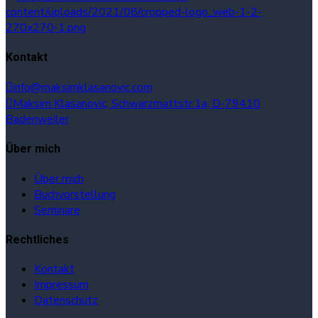
Kontakt
info@maksimklasanovic.com
Maksim Klasanovic, Schwarzmattstr.1a, D-79410
Badenweiler
Über mich
Über mich
Buchvorstellung
Seminare
Rechtliches
Kontakt
Impressum
Datenschutz